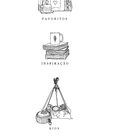
inspiração
kids
diy