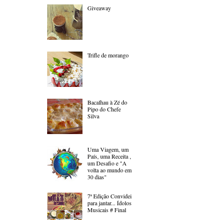
Giveaway
Trifle de morango
Bacalhau à Zé do
Pipo do Chefe
Silva
Uma Viagem, um
País, uma Receita ,
um Desafio e "A
volta ao mundo em
30 dias"
7ª Edição Convidei
para jantar... Ídolos
Musicais # Final