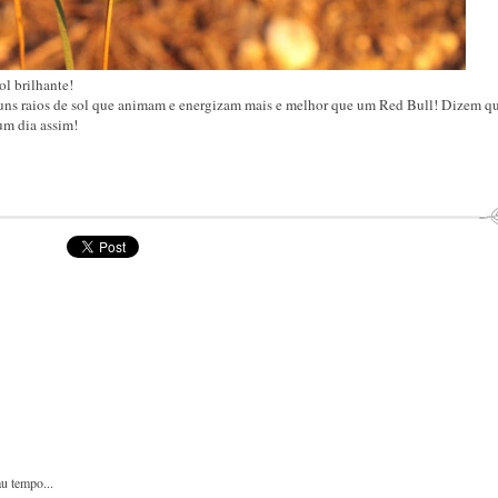
l brilhante!
r uns raios de sol que animam e energizam mais e melhor que um Red Bull! Dizem q
um dia assim!
u tempo...