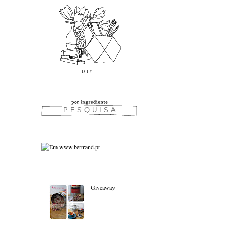
As favoritas:
Giveaway