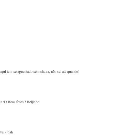
aqui tem-se aguentado sem chuva, não sei até quando!
ia :D Boas fotos ! Beijinho
va :( bah