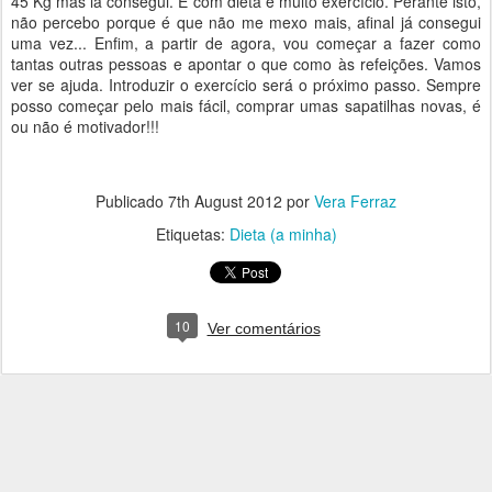
45 Kg mas lá consegui. E com dieta e muito exercício. Perante isto,
não percebo porque é que não me mexo mais, afinal já consegui
uma vez... Enfim, a partir de agora, vou começar a fazer como
tantas outras pessoas e apontar o que como às refeições. Vamos
ver se ajuda. Introduzir o exercício será o próximo passo. Sempre
posso começar pelo mais fácil, comprar umas sapatilhas novas, é
ou não é motivador!!!
Publicado
7th August 2012
por
Vera Ferraz
Etiquetas:
Dieta (a minha)
10
Ver comentários