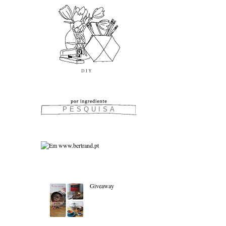
As favoritas:
Giveaway