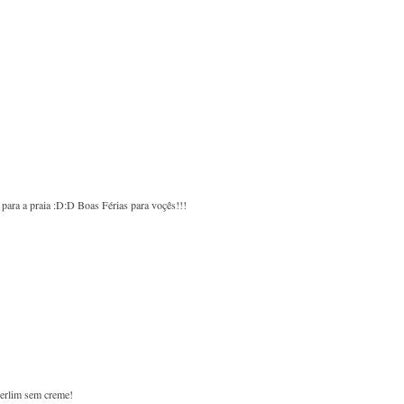
 para a praia :D:D Boas Férias para voçês!!!
rlim sem creme!