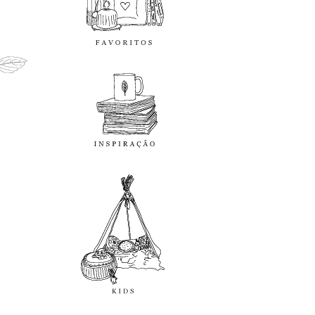
inspiração
kids
diy