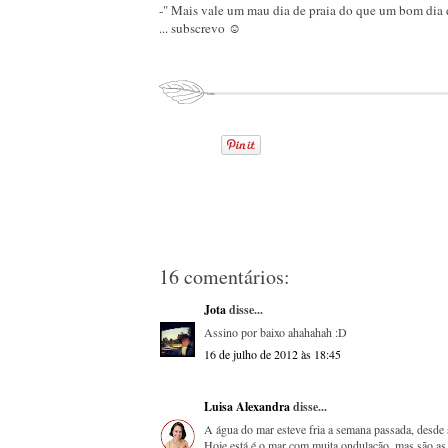
-" Mais vale um mau dia de praia do que um bom dia 
... subscrevo ☺
16 comentários:
Jota
disse...
Assino por baixo ahahahah :D
16 de julho de 2012 às 18:45
Luisa Alexandra
disse...
A água do mar esteve fria a semana passada, desde
Hoje está é o mar com muita ondulação, mas são as 