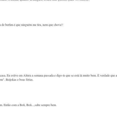
a de berlim é que ninguém me tira, nem que chova!!
asa. Eu estive em Altura a semana passada e digo-te que se está lá muito bem. É verdade que a
em". Beijokas e boas férias.
. Então com a Boli, Boli....sabe sempre bem.