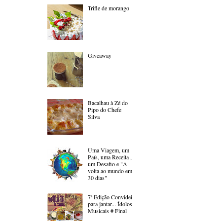
Trifle de morango
Giveaway
Bacalhau à Zé do
Pipo do Chefe
Silva
Uma Viagem, um
País, uma Receita ,
um Desafio e "A
volta ao mundo em
30 dias"
7ª Edição Convidei
para jantar... Ídolos
Musicais # Final