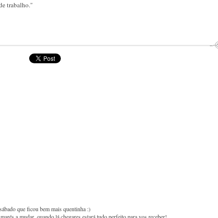
de trabalho."
 sábado que ficou bem mais quentinha :)
marés a mudar, quando lá chegares estará tudo perfeito para vos receber!