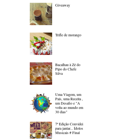
Giveaway
Trifle de morango
Bacalhau à Zé do
Pipo do Chefe
Silva
Uma Viagem, um
País, uma Receita ,
um Desafio e "A
volta ao mundo em
30 dias"
7ª Edição Convidei
para jantar... Ídolos
Musicais # Final