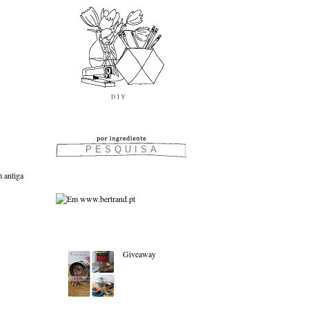
 antiga
As favoritas:
Giveaway