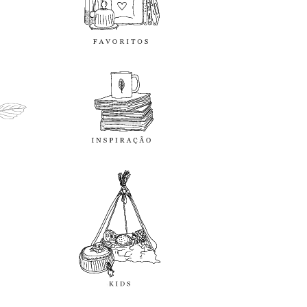
inspiração
kids
diy