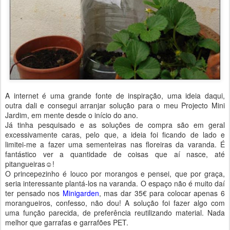
A internet é uma grande fonte de inspiração, uma ideia daqui,
outra dali e consegui arranjar solução para o meu Projecto Mini
Jardim, em mente desde o início do ano.
Já tinha pesquisado e as soluções de compra são em geral
excessivamente caras, pelo que, a ideia foi ficando de lado e
limitei-me a fazer uma sementeiras nas floreiras da varanda. É
fantástico ver a quantidade de coisas que aí nasce, até
pitangueiras☺!
O princepezinho é louco por morangos e pensei, que por graça,
seria interessante plantá-los na varanda. O espaço não é muito daí
ter pensado nos
Minigarden
, mas dar 35€ para colocar apenas 6
morangueiros, confesso, não dou! A solução foi fazer algo com
uma função parecida, de preferência reutilizando material. Nada
melhor que garrafas e garrafões PET.