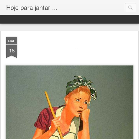
Hoje para jantar ...
MAR
...
18