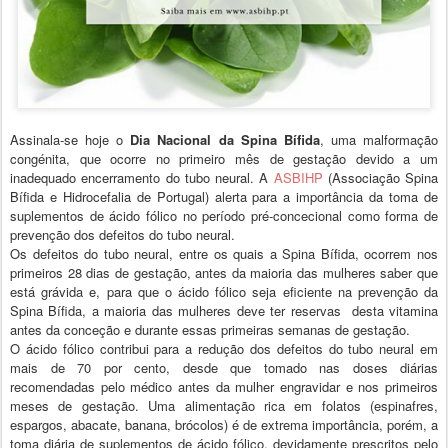
Assinala-se hoje o
Dia Nacional da Spina Bífida
, uma malformação
congénita, que ocorre no primeiro mês de gestação devido a um
inadequado encerramento do tubo neural. A
ASBIHP
(Associação Spina
Bífida e Hidrocefalia de Portugal) alerta para a importância da toma de
suplementos de ácido fólico no período pré-concecional como forma de
prevenção dos defeitos do tubo neural.
Os defeitos do tubo neural, entre os quais a Spina Bífida, ocorrem nos
primeiros 28 dias de gestação, antes da maioria das mulheres saber que
está grávida e, para que o ácido fólico seja eficiente na prevenção da
Spina Bífida, a maioria das mulheres deve ter reservas desta vitamina
antes da conceção e durante essas pri
meiras semanas de gestação.
O ácido fólico contribui para a redução dos defeitos do tubo neural em
mais de 70 por cento, desde que tomado nas doses diárias
recomendadas pelo médico antes da mulher engravidar e nos primeiros
meses de gestação. Uma alimentação rica em folatos (espinafres,
espargos, abacate, banana, brócolos) é de extrema importância, porém, a
toma diária de suplementos de ácido fólico, devidamente prescritos pelo