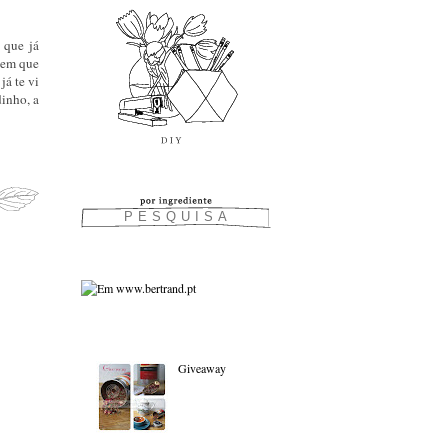
 que já
 tem que
já te vi
dinho, a
As favoritas:
Giveaway