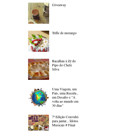
Giveaway
Trifle de morango
Bacalhau à Zé do
Pipo do Chefe
Silva
Uma Viagem, um
País, uma Receita ,
um Desafio e "A
volta ao mundo em
30 dias"
7ª Edição Convidei
para jantar... Ídolos
Musicais # Final