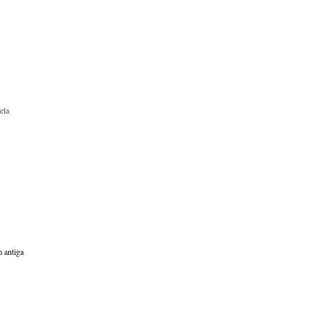
ela
 antiga