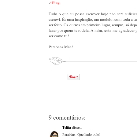
♪ Play
Tudo o que eu possa escrever hoje não será sufici
escrevi. És uma inspiração, um modelo, com toda a tu
ser feito. Os outros em primeiro lugar, sempre, só dep
fazer por quem te rodeia. A mim, resta-me agradecer p
ser como tu!
Parabéns Mãe!
9 comentários:
Telita
disse...
Parabéns. Que lindo bolo!