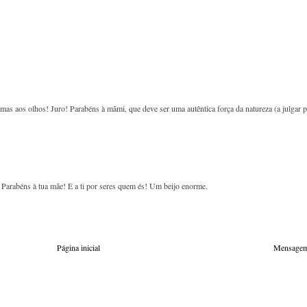
mas aos olhos! Juro! Parabéns à mãmi, que deve ser uma autêntica força da natureza (a julgar p
o! Parabéns à tua mãe! E a ti por seres quem és! Um beijo enorme.
Página inicial
Mensagem