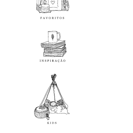
inspiração
kids
diy