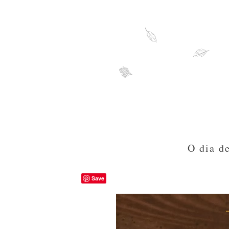
O dia d
Save