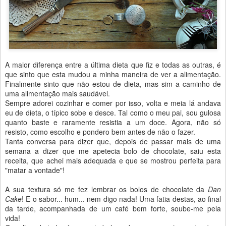
A maior diferença entre a última dieta que fiz e todas as outras, é
que sinto que esta mudou a minha maneira de ver a alimentação.
Finalmente sinto que não estou de dieta, mas sim a caminho de
uma alimentação mais saudável.
Sempre adorei cozinhar e comer por isso, volta e meia lá andava
eu de dieta, o típico sobe e desce. Tal como o meu pai, sou gulosa
quanto baste e raramente resistia a um doce. Agora, não só
resisto, como escolho e pondero bem antes de não o fazer.
Tanta conversa para dizer que, depois de passar mais de uma
semana a dizer que me apetecia bolo de chocolate, saiu esta
receita, que achei mais adequada e que se mostrou perfeita para
"matar a vontade"!
A sua textura só me fez lembrar os bolos de chocolate da
Dan
Cake
! E o sabor... hum... nem digo nada! Uma fatia destas, ao final
da tarde, acompanhada de um café bem forte, soube-me pela
vida!