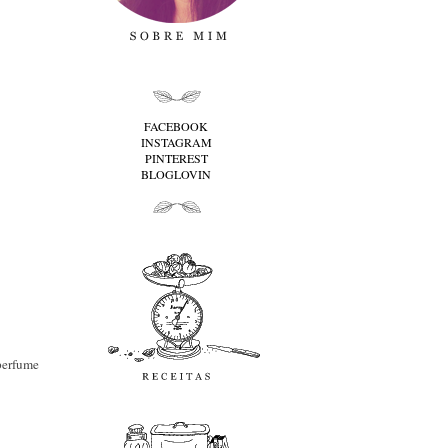
folha cima
FACEBOOK
INSTAGRAM
PINTEREST
BLOGLOVIN
folha baixo
Receitas
perfume
favoritos