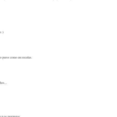
 :)
to puros como em receitas.
hos...
o p os morangos...