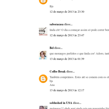
Bjs
12 de março de 2013 às 23:30
saboracasa
disse...
linda côr! O dia a começar assim só pode correr bem
12 de março de 2013 às 23:47
Bel
disse...
que morangos perfeitos e que linda cor! Adoro, tan
13 de março de 2013 às 01:39
Coffee Break
disse...
Também comprámos. Estes até se comem com os ol
bjs
Ana
13 de março de 2013 às 12:17
soblushed in USA
disse...
molangos!!! eheh aqui ainda esta um pouquinho fri