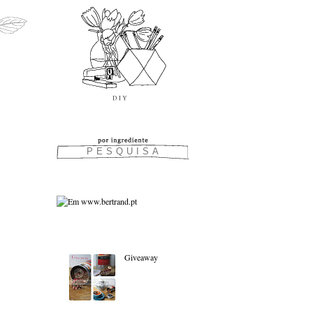
As favoritas:
Giveaway