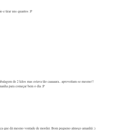
o e tirar uns quantos :P
mbalagem de 2 kilos mas estava tão caaaaara.. aproveitam-se mesmo!!
anha para começar bem o dia :P
tica que dá mesmo vontade de morder. Bom pequeno almoço amanhã :)