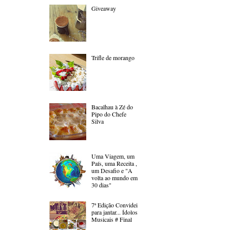
Giveaway
Trifle de morango
Bacalhau à Zé do
Pipo do Chefe
Silva
Uma Viagem, um
País, uma Receita ,
um Desafio e "A
volta ao mundo em
30 dias"
7ª Edição Convidei
para jantar... Ídolos
Musicais # Final