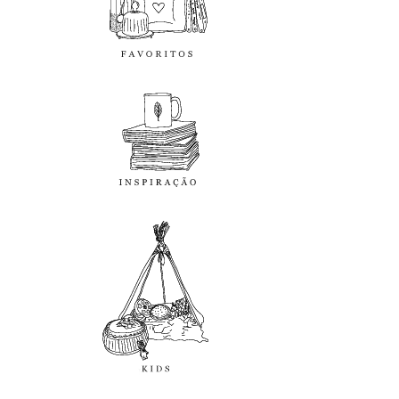
inspiração
kids
diy