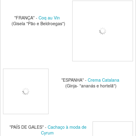
*FRANÇA* -
Coq au Vin
(Gisela "Pão e Beldroegas")
*ESPANHA* -
Crema Catalana
(Ginja- "ananás e hortelã")
*PAÍS DE GALES* -
Cachaço à moda de
Cyrum