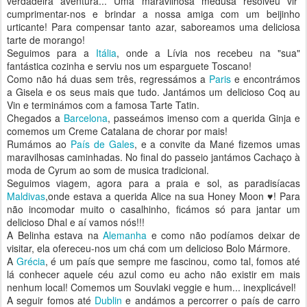
verdadeira aventura... Uma maravilhosa medusa resolveu vir
cumprimentar-nos e brindar a nossa amiga com um beijinho
urticante! Para compensar tanto azar, saboreamos uma deliciosa
tarte de morango!
Seguimos para a
Itália
, onde a Lívia nos recebeu na "sua"
fantástica cozinha e serviu nos um esparguete Toscano!
Como não há duas sem três, regressámos a
Paris
e encontrámos
a Gisela e os seus mais que tudo. Jantámos um delicioso Coq au
Vin e terminámos com a famosa Tarte Tatin.
Chegados a
Barcelona
, passeámos imenso com a querida Ginja e
comemos um Creme Catalana de chorar por mais!
Rumámos ao
País de Gales
, e a convite da Mané fizemos umas
maravilhosas caminhadas. No final do passeio jantámos Cachaço à
moda de Cyrum ao som de musica tradicional.
Seguimos viagem, agora para a praia e sol, as paradisíacas
Maldivas
,onde estava a querida Alice na sua Honey Moon ♥! Para
não incomodar muito o casalhinho, ficámos só para jantar um
delicioso Dhal e aí vamos nós!!!
A Belinha estava na
Alemanha
e como não podíamos deixar de
visitar, ela ofereceu-nos um chá com um delicioso Bolo Mármore.
A
Grécia
, é um país que sempre me fascinou, como tal, fomos até
lá conhecer aquele céu azul como eu acho não existir em mais
nenhum local! Comemos um Souvlaki veggie e hum... inexplicável!
A seguir fomos até
Dublin
e andámos a percorrer o país de carro