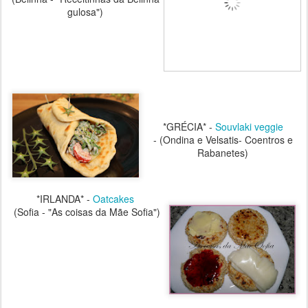
gulosa")
*GRÉCIA* -
Souvlaki veggie
-
(Ondina e Velsatis- Coentros e
Rabanetes)
*IRLANDA* -
Oatcakes
(Sofia - "As coisas da Mãe Sofia")