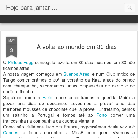
Hoje para jantar ...
MAY
A volta ao mundo em 30 dias
3
O
Phileas Fogg
conseguiu fazê-la em 80 dias mas nós, em 30 não
ficámos atrás!
A nossa viagem começou em
Buenos Aires
, e num Club mitíco de
Tango comemorámos o 30º aniversário da Nita, antes do brinde
com champanhe, saboreámos umas empanadas de carne e de
queijo e fiambre.
Seguimos rumo a
Paris
, onde encontrámos a querida Moira a
gozar uns dias de descanso. Levou-nos a provar uma das
melhores mousses de chocolate que já provei! Entretanto, demos
um saltinho a Portugal e fomos até ao
Porto
comer uma
francesinha na companhia da querida Mariana.
Como não visitámos tudo em França, regressámos desta vez até
Cannes
, e fomos encontrar a MissB com quem vivemos a