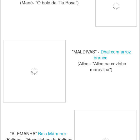
(Mané- "O bolo da Tia Rosa")
*MALDIVAS* -
Dhal com arroz
branco
(Alice - "Alice na cozinha
maravilha")
*ALEMANHA*
Bolo Mármore
(Belinha - "Receitinhas da Belinha