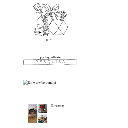
As favoritas:
Giveaway