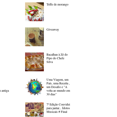
Trifle de morango
Giveaway
Bacalhau à Zé do
Pipo do Chefe
Silva
Uma Viagem, um
País, uma Receita ,
um Desafio e "A
volta ao mundo em
 antiga
30 dias"
7ª Edição Convidei
para jantar... Ídolos
Musicais # Final