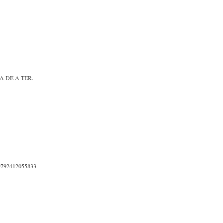
 DE A TER.
379792412055833