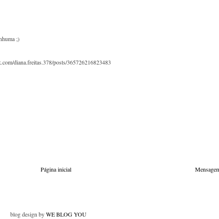
enhuma ;)
ok.com/diana.freitas.378/posts/365726216823483
Página inicial
Mensagem
blog design by
WE BLOG YOU