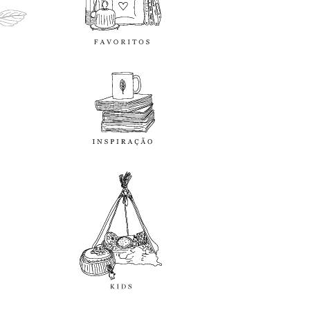
inspiração
kids
diy