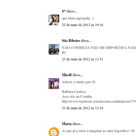
S*
disse...
que ideia engraçada. :)
22 de maio de 2012 às 19:16
São Ribeiro
disse...
NÃO CONHECIA NÃO ME IMPORTAVA NADA
BJ
23 de maio de 2012 às 13:31
MissB
disse...
Adorei, é muito gira :D
Bárbara Cardoso
Arco-íris na Cozinha
http://www.facebook.com/arcoiriscozinha/posts/
23 de maio de 2012 às 13:34
Marta
disse...
Ai que já a estou a imaginar no meu frigorífico! :D