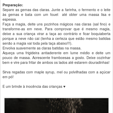
Preparação:
Separe as gemas das claras. Junte a farinha, o fermento e o leite
às gemas e bata com um fouet até obter uma massa lisa e
espessa.
Faça a magia, deite uns pozinhos mágicos nas claras (sal fino) e
transforme-as em neve. Para comprovar que é mesmo magia,
deixe a sua criança virar a taça ao contrário e ficar boquiaberta
porque a neve não cai (tenha a certeza que estão mesmo batidas
senão a magia vai toda pela taça abaixo!!!).
Envolva suavemente as claras batidas na massa.
Aqueça uma frigideira antiaderente em lume médio e deite um
pouco de massa. Acrescente framboesas a gosto. Deixe cozinhar
bem e vire para fritar de ambos os lados até estarem douradinhas!
Sirva regadas com maple syrup, mel ou polvilhadas com a açúcar
em pó!
E um brinde à inocência das crianças ♥