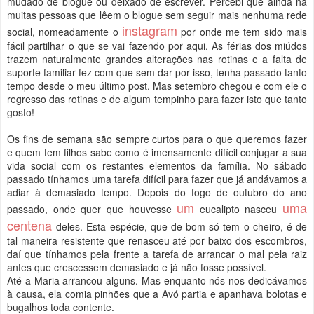
mudado de blogue ou deixado de escrever. Percebi que ainda há
muitas pessoas que lêem o blogue sem seguir mais nenhuma rede
instagram
social, nomeadamente o
por onde me tem sido mais
fácil partilhar o que se vai fazendo por aqui. As férias dos miúdos
trazem naturalmente grandes alterações nas rotinas e a falta de
suporte familiar fez com que sem dar por isso, tenha passado tanto
tempo desde o meu último post. Mas setembro chegou e com ele o
regresso das rotinas e de algum tempinho para fazer isto que tanto
gosto!
Os fins de semana são sempre curtos para o que queremos fazer
e quem tem filhos sabe como é imensamente difícil conjugar a sua
vida social com os restantes elementos da família. No sábado
passado tínhamos uma tarefa difícil para fazer que já andávamos a
adiar à demasiado tempo. Depois do fogo de outubro do ano
um
uma
passado, onde quer que houvesse
eucalipto nasceu
centena
deles. Esta espécie, que de bom só tem o cheiro, é de
tal maneira resistente que renasceu até por baixo dos escombros,
daí que tínhamos pela frente a tarefa de arrancar o mal pela raiz
antes que crescessem demasiado e já não fosse possível.
Até a Maria arrancou alguns. Mas enquanto nós nos dedicávamos
à causa, ela comia pinhões que a Avó partia e apanhava bolotas e
bugalhos toda contente.