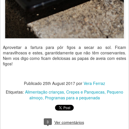
Aproveitar a fartura para pôr figos a secar ao sol. Ficam
maravilhosos e estes, garantidamente que não têm conservantes.
Nem vos digo como ficam deliciosas as papas de aveia com estes
figos!
Publicado
25th August 2017
por
Vera Ferraz
Etiquetas:
Alimentação crianças
Crepes e Panquecas
Pequeno
almoço
Programas para a pequenada
3
Ver comentários