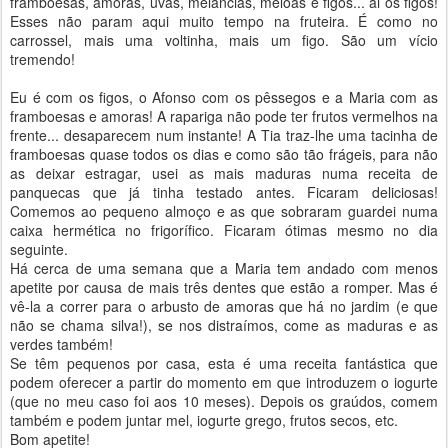
framboesas, amoras, uvas, melancias, meloas e figos... ai os figos!
Esses não param aqui muito tempo na fruteira. É como no
carrossel, mais uma voltinha, mais um figo. São um vício
tremendo!
Eu é com os figos, o Afonso com os pêssegos e a Maria com as
framboesas e amoras! A rapariga não pode ter frutos vermelhos na
frente... desaparecem num instante! A Tia traz-lhe uma tacinha de
framboesas quase todos os dias e como são tão frágeis, para não
as deixar estragar, usei as mais maduras numa receita de
panquecas que já tinha testado antes. Ficaram deliciosas!
Comemos ao pequeno almoço e as que sobraram guardei numa
caixa hermética no frigorífico. Ficaram ótimas mesmo no dia
seguinte.
Há cerca de uma semana que a Maria tem andado com menos
apetite por causa de mais três dentes que estão a romper. Mas é
vê-la a correr para o arbusto de amoras que há no jardim (e que
não se chama silva!), se nos distraímos, come as maduras e as
verdes também!
Se têm pequenos por casa, esta é uma receita fantástica que
podem oferecer a partir do momento em que introduzem o iogurte
(que no meu caso foi aos 10 meses). Depois os graúdos, comem
também e podem juntar mel, iogurte grego, frutos secos, etc.
Bom apetite!